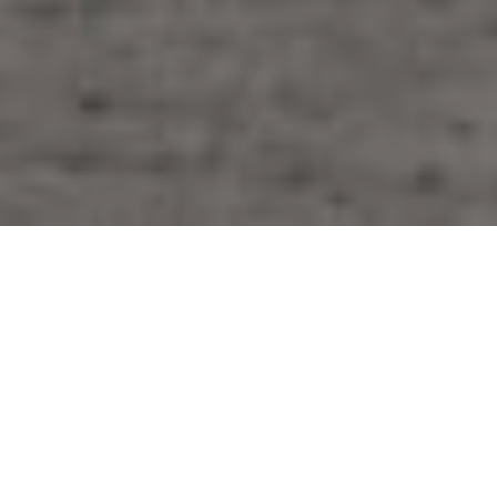
ACZ Flaeming
Werkstaetten
Das ACZ ist ein Produktionsort für Kreativität und
Innovation, an dem sowohl dauerhafte Werkstätten,